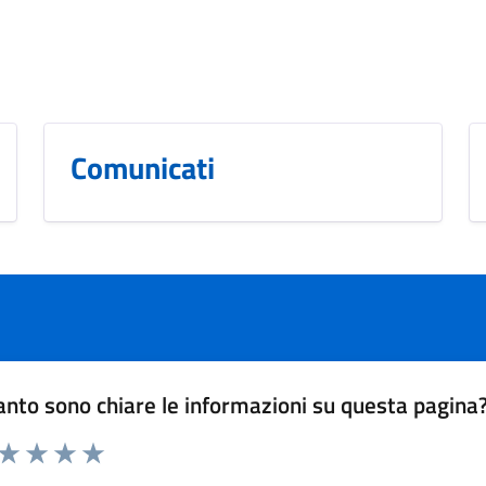
Comunicati
nto sono chiare le informazioni su questa pagina
 da 1 a 5 stelle la pagina
ta 1 stelle su 5
Valuta 2 stelle su 5
Valuta 3 stelle su 5
Valuta 4 stelle su 5
Valuta 5 stelle su 5