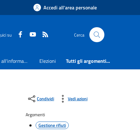
Accedi all'area personale
Faceboook
Youtube
RSS
uici su
Cerca
Accesso all'informazione
Elezioni
Tutti gli argomenti...
Condividi
Vedi azioni
Argomenti
Gestione rifiuti