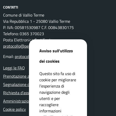
CONTATTI
Comune di Vallio Terme
Via Repubblica 1 - 25080 Vallio Terme
P. IVA: 00581530987 C.F. 00843830175
Telefono: 0365 370023
Posta Elettronica Certificata:
protocollo@pec.comune.vallioterme.bs.it
Avviso sull'utilizzo
Email:
protocollo@pec.comune.vallioterme.bs.it
dei cookies
Leggi le FAQ
Questo sito fa uso di
Prenotazione appuntamento
cookie per migliorare
Segnalazione disservizio
l’esperienza di
navigazione degli
Richiesta d'assistenza
utenti e per
Amministrazione trasparente
raccogliere
Cookie policy
informazioni