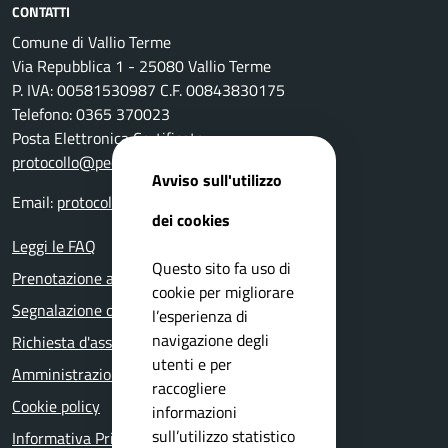
CONTATTI
Comune di Vallio Terme
Via Repubblica 1 - 25080 Vallio Terme
P. IVA: 00581530987 C.F. 00843830175
Telefono: 0365 370023
Posta Elettronica Certificata:
protocollo@pec.comune.vallioterme.bs.it
Avviso sull'utilizzo
Email:
protocollo@pec.comune.vallioterme.bs.it
dei cookies
Leggi le FAQ
Questo sito fa uso di
Prenotazione appuntamento
cookie per migliorare
Segnalazione disservizio
l’esperienza di
navigazione degli
Richiesta d'assistenza
utenti e per
Amministrazione trasparente
raccogliere
Cookie policy
informazioni
sull’utilizzo statistico
Informativa Privacy