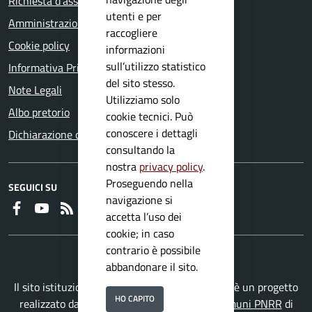
Richiesta d'assistenza
utenti e per
Amministrazione trasparente
raccogliere
Cookie policy
informazioni
sull’utilizzo statistico
Informativa Privacy
del sito stesso.
Note Legali
Utilizziamo solo
Albo pretorio
cookie tecnici. Può
conoscere i dettagli
Dichiarazione di accessibilità
consultando la
nostra
privacy policy
.
Proseguendo nella
SEGUICI SU
navigazione si
Faceboook
Youtube
RSS
accetta l’uso dei
cookie; in caso
contrario è possibile
abbandonare il sito.
Il sito istituzionale del Comune di Vallio Terme è un progetto
HO CAPITO
realizzato da
Secoval srl
con la
Soluzione Comuni PNRR
di