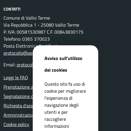
CONTATTI
Comune di Vallio Terme
Via Repubblica 1 - 25080 Vallio Terme
P. IVA: 00581530987 C.F. 00843830175
Telefono: 0365 370023
Posta Elettronica Certificata:
protocollo@pec.comune.vallioterme.bs.it
Avviso sull'utilizzo
Email:
protocollo@pec.comune.vallioterme.bs.it
dei cookies
Leggi le FAQ
Questo sito fa uso di
Prenotazione appuntamento
cookie per migliorare
Segnalazione disservizio
l’esperienza di
navigazione degli
Richiesta d'assistenza
utenti e per
Amministrazione trasparente
raccogliere
Cookie policy
informazioni