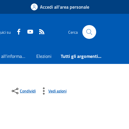
Accedi all'area personale
Faceboook
Youtube
RSS
uici su
Cerca
Accesso all'informazione
Elezioni
Tutti gli argomenti...
Condividi
Vedi azioni