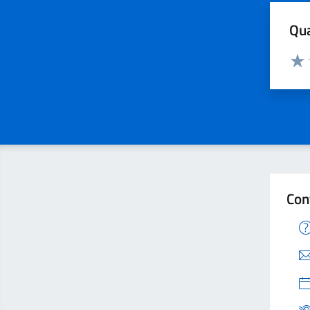
Qua
Valuta
Valu
Con