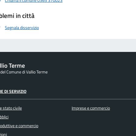
Chiama il comune 0365 370023
blemi in città
Segnala disservizio
llio Terme
e del Comune di Vallio Terme
E DI SERVIZIO
 stato civile
Imprese e commercio
bblici
produttive e commercio
ioni