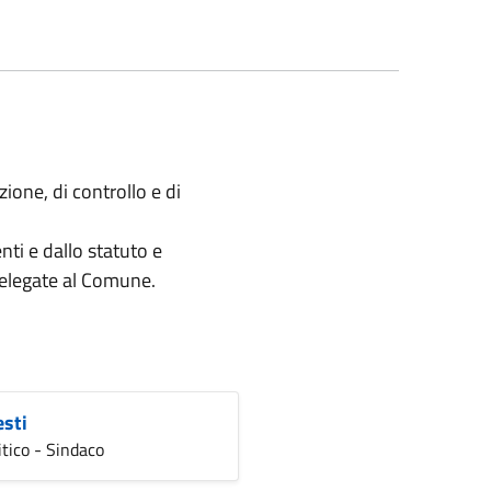
ione, di controllo e di
enti e dallo statuto e
 delegate al Comune.
esti
itico - Sindaco