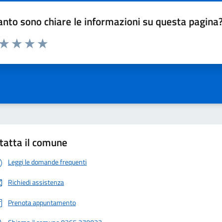
nto sono chiare le informazioni su questa pagina
 da 1 a 5 stelle la pagina
ta 1 stelle su 5
Valuta 2 stelle su 5
Valuta 3 stelle su 5
Valuta 4 stelle su 5
Valuta 5 stelle su 5
tatta il comune
Leggi le domande frequenti
Richiedi assistenza
Prenota appuntamento