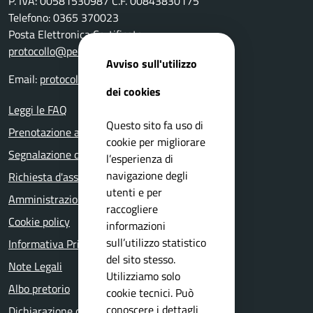
P. IVA: 00581530987 C.F. 00843830175
Telefono: 0365 370023
Posta Elettronica Certificata:
protocollo@pec.comune.vallioterme.bs.it
Avviso sull'utilizzo
Email:
protocollo@pec.comune.vallioterme.bs.it
dei cookies
Leggi le FAQ
Questo sito fa uso di
Prenotazione appuntamento
cookie per migliorare
Segnalazione disservizio
l’esperienza di
navigazione degli
Richiesta d'assistenza
utenti e per
Amministrazione trasparente
raccogliere
Cookie policy
informazioni
sull’utilizzo statistico
Informativa Privacy
del sito stesso.
Note Legali
Utilizziamo solo
Albo pretorio
cookie tecnici. Può
conoscere i dettagli
Dichiarazione di accessibilità